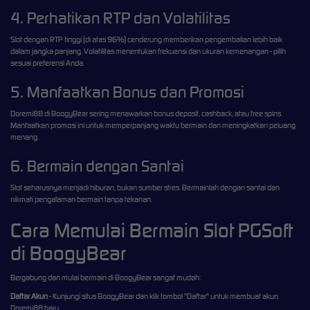
4. Perhatikan RTP dan Volatilitas
Slot dengan RTP tinggi (di atas 96%) cenderung memberikan pengembalian lebih baik
dalam jangka panjang. Volatilitas menentukan frekuensi dan ukuran kemenangan - pilih
sesuai preferensi Anda.
5. Manfaatkan Bonus dan Promosi
Doremi88 di BoogyBear sering menawarkan bonus deposit, cashback, atau free spins.
Manfaatkan promosi ini untuk memperpanjang waktu bermain dan meningkatkan peluang
menang.
6. Bermain dengan Santai
Slot seharusnya menjadi hiburan, bukan sumber stres. Bermainlah dengan santai dan
nikmati pengalaman bermain tanpa tekanan.
Cara Memulai Bermain Slot PGSoft
di BoogyBear
Bergabung dan mulai bermain di BoogyBear sangat mudah:
Daftar Akun
- Kunjungi situs BoogyBear dan klik tombol "Daftar" untuk membuat akun
Doremi88 baru