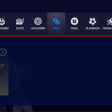
 GAMES
SLOTS
LIVE CASINO
RACE
TOGEL
OLAHRAGA
CRASH
i