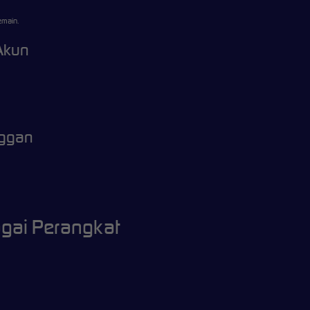
emain.
Akun
nggan
gai Perangkat