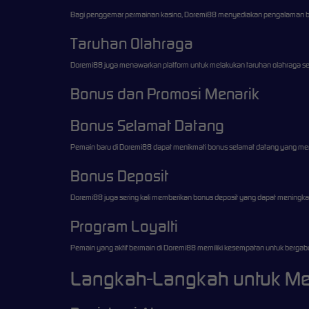
Bagi penggemar permainan kasino, Doremi88 menyediakan pengalaman berma
Taruhan Olahraga
Doremi88 juga menawarkan platform untuk melakukan taruhan olahraga se
Bonus dan Promosi Menarik
Bonus Selamat Datang
Pemain baru di Doremi88 dapat menikmati bonus selamat datang yang menggiu
Bonus Deposit
Doremi88 juga sering kali memberikan bonus deposit yang dapat meningkatk
Program Loyalti
Pemain yang aktif bermain di Doremi88 memiliki kesempatan untuk bergab
Langkah-Langkah untuk Me