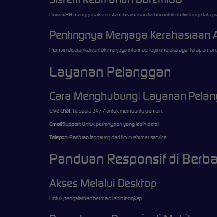
Doremi88 menggunakan sistem keamanan terkini untuk melindungi data p
Pentingnya Menjaga Kerahasiaan 
Pemain disarankan untuk menjaga informasi login mereka agar tetap aman.
Layanan Pelanggan
Cara Menghubungi Layanan Pela
Live Chat:
Tersedia 24/7 untuk membantu pemain.
Email Support:
Untuk pertanyaan yang lebih detail.
Telepon:
Bantuan langsung dari tim customer service.
Panduan Responsif di Berba
Akses Melalui Desktop
Untuk pengalaman bermain lebih lengkap.