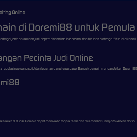
tting Online
in di Doremi88 untuk Pemula
rbagai jenis permainan judi, seperti slot online, live casino, dan taruhan olahraga. Situs ini dik
angan Pecinta Judi Online
arena reputasinya yang solid dan layanan yang terpercaya. Banyak pemain mengandalkan Doremi
emi88
rkemuka di dunia. Pemain dapat menikmati ragam tema dan fitur menarik yang ditawarkan slot ini.