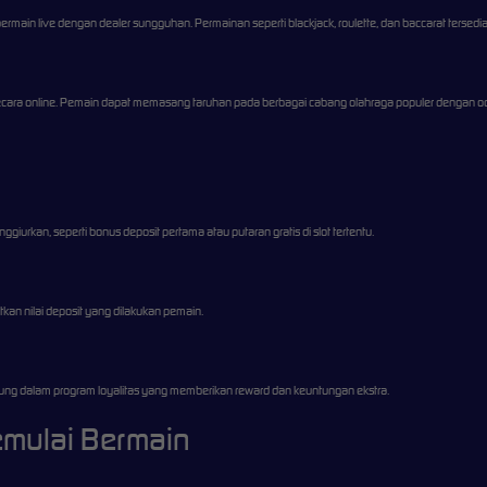
in live dengan dealer sungguhan. Permainan seperti blackjack, roulette, dan baccarat tersedi
cara online. Pemain dapat memasang taruhan pada berbagai cabang olahraga populer dengan odd
rkan, seperti bonus deposit pertama atau putaran gratis di slot tertentu.
an nilai deposit yang dilakukan pemain.
ung dalam program loyalitas yang memberikan reward dan keuntungan ekstra.
mulai Bermain