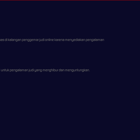
enal luas di kalangan penggemar judi online karena menyediakan pengalaman
88 untuk pengalaman judi yang menghibur dan menguntungkan.