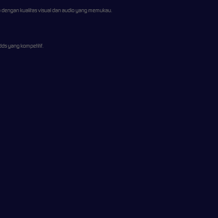
a dengan kualitas visual dan audio yang memukau.
s yang kompetitif.