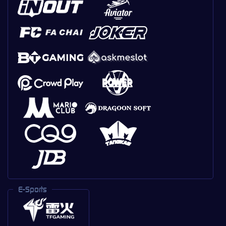
E-Sports