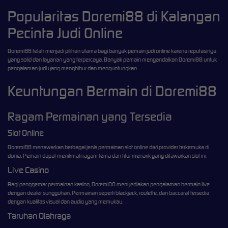
Popularitas Doremi88 di Kalangan
Pecinta Judi Online
Doremi88 telah menjadi pilihan utama bagi banyak pemain judi online karena reputasinya
yang solid dan layanan yang terpercaya. Banyak pemain mengandalkan Doremi88 untuk
pengalaman judi yang menghibur dan menguntungkan.
Keuntungan Bermain di Doremi88
Ragam Permainan yang Tersedia
Slot Online
Doremi88 menawarkan berbagai jenis permainan slot online dari provider terkemuka di
dunia. Pemain dapat menikmati ragam tema dan fitur menarik yang ditawarkan slot ini.
Live Casino
Bagi penggemar permainan kasino, Doremi88 menyediakan pengalaman bermain live
dengan dealer sungguhan. Permainan seperti blackjack, roulette, dan baccarat tersedia
dengan kualitas visual dan audio yang memukau.
Taruhan Olahraga