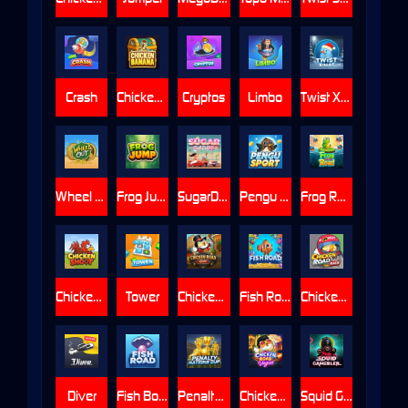
Crash
Chicken Banana
Cryptos
Limbo
Twist X-mas
Wheel Out
Frog Jump
SugarDaddy
Pengu Sport
Frog Road
Chicken Shoot
Tower
Chicken Road Gold
Fish Road
Chicken Road Race
Diver
Fish Boom
Penalty Nations Cup
Chicken Road Vegas
Squid Gamebler