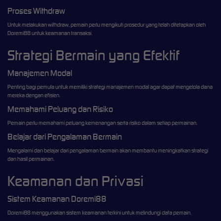
Proses Withdraw
Untuk melakukan withdraw, pemain perlu mengikuti prosedur yang telah ditetapkan oleh
Doremi88 untuk keamanan transaksi.
Strategi Bermain yang Efektif
Manajemen Modal
Penting bagi pemula untuk memiliki strategi manajemen modal agar dapat mengelola dana
mereka dengan efisien.
Memahami Peluang dan Risiko
Pemain perlu memahami peluang kemenangan serta risiko dalam setiap permainan.
Belajar dari Pengalaman Bermain
Mengalami dan belajar dari pengalaman bermain akan membantu meningkatkan strategi
dan hasil permainan.
Keamanan dan Privasi
Sistem Keamanan Doremi88
Doremi88 menggunakan sistem keamanan terkini untuk melindungi data pemain.