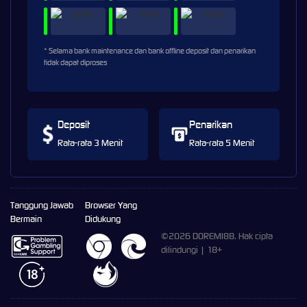
* Selama bank maintenance dan bank offline deposit dan penarikan
tidak dapat diproses
Deposit
Penarikan
Rata-rata 3 Menit
Rata-rata 5 Menit
Tanggung Jawab
Browser Yang
Bermain
Didukung
©2026 DOREMI88. Hak cipta
dilindungi | 18+