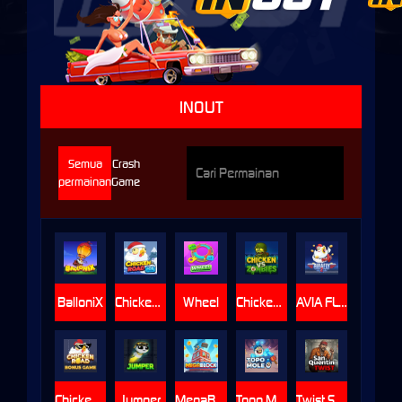
INOUT
Semua
Crash
permainan
Game
BalloniX
Chicken Road Ice
Wheel
Chicken vs Zombies
AVIA FLY 2
Chicken Road Bonus
Jumper
MegaBlock
Topo Mole
Twist San Quentin