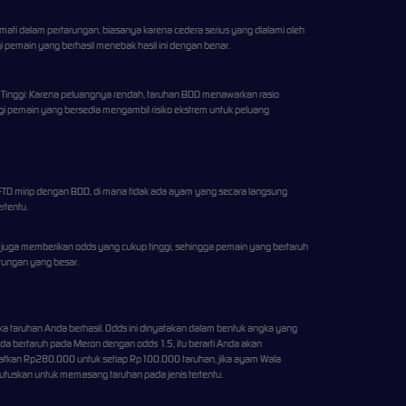
mati dalam pertarungan, biasanya karena cedera serius yang dialami oleh
i pemain yang berhasil menebak hasil ini dengan benar.
 Tinggi: Karena peluangnya rendah, taruhan BDD menawarkan rasio
agi pemain yang bersedia mengambil risiko ekstrem untuk peluang
an FTD mirip dengan BDD, di mana tidak ada ayam yang secara langsung
rtentu.
ni juga memberikan odds yang cukup tinggi, sehingga pemain yang bertaruh
ntungan yang besar.
a taruhan Anda berhasil. Odds ini dinyatakan dalam bentuk angka yang
Anda bertaruh pada Meron dengan odds 1.5, itu berarti Anda akan
tkan Rp280.000 untuk setiap Rp100.000 taruhan, jika ayam Wala
tuskan untuk memasang taruhan pada jenis tertentu.