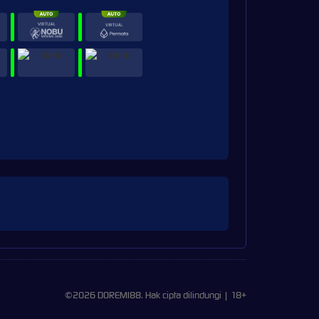
©2026 DOREMI88. Hak cipta dilindungi | 18+