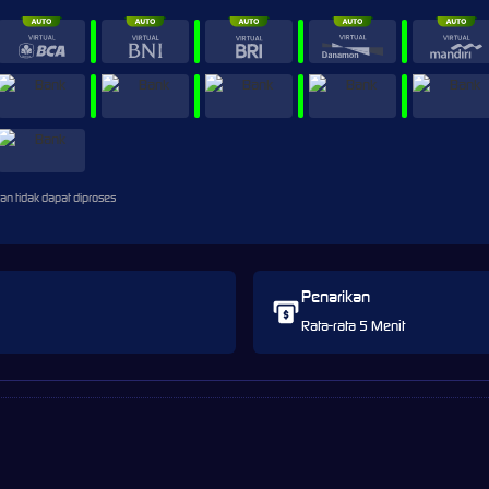
an tidak dapat diproses
Penarikan
Rata-rata 5 Menit