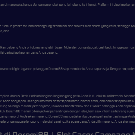
 di mana saja, hanya dengan perangkat yang terhubung ke internet. Platform ini dioptimalkan un
. Semua proses taruhan berlangsung secara adil dan diawasi oleh sistem yang ketat, sehingga An
 jelas.
 peluang Anda untuk menang lebih besar. Mulai dari bonus deposit, cashback, hingga promosi
ai dari setiap taruhan yang Anda pasang.
mainan cockfight, layanan pelanggan Doremi88 siap membantu Anda kapan saja. Dengan tim profes
8
pilan khusus. Berikut adalah langkah-langkah yang perlu Anda ikuti untuk mulai bermain: Mend
t. Anda hanya perlu mengisi informasi dasar seperti nama, alamat email, dan nomor telepon unt
ung berbagai metode pembayaran, termasuk transfer bank dan e-wallet, sehingga Anda dapat m
 ikuti. Doremi88 menampilkan jadwal pertandingan dengan jelas, termasuk informasi tentang ay
yang menurut Anda akan menang. Doremi88 menyediakan berbagai opsi taruhan, sehingga Anda 
ertarungan secara langsung melalui streaming. Jika ayam yang Anda pilih menang, Anda akan m