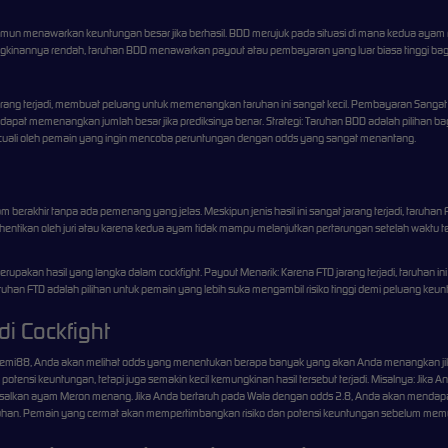
, namun menawarkan keuntungan besar jika berhasil. BDD merujuk pada situasi di mana kedua ayam 
mungkinannya rendah, taruhan BDD menawarkan payout atau pembayaran yang luar biasa tinggi bag
rang terjadi, membuat peluang untuk memenangkan taruhan ini sangat kecil. Pembayaran Sangat
 dapat memenangkan jumlah besar jika prediksinya benar. Strategi: Taruhan BDD adalah pilihan b
kecuali oleh pemain yang ingin mencoba peruntungan dengan odds yang sangat menantang.
m berakhir tanpa ada pemenang yang jelas. Meskipun jenis hasil ini sangat jarang terjadi, taruh
ntikan oleh juri atau karena kedua ayam tidak mampu melanjutkan pertarungan setelah waktu te
rupakan hasil yang langka dalam cockfight. Payout Menarik: Karena FTD jarang terjadi, taruhan i
taruhan FTD adalah pilihan untuk pemain yang lebih suka mengambil risiko tinggi demi peluang keu
 Cockfight
 Doremi88, Anda akan melihat odds yang menentukan berapa banyak yang akan Anda menangkan jik
 potensi keuntungan, tetapi juga semakin kecil kemungkinan hasil tersebut terjadi. Misalnya: Jika 
kan ayam Meron menang. Jika Anda bertaruh pada Wala dengan odds 2.8, Anda akan mendapa
aruhan. Pemain yang cermat akan mempertimbangkan risiko dan potensi keuntungan sebelum memu