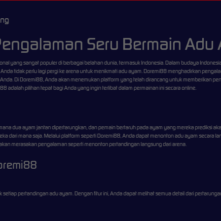
ang
 Pengalaman Seru Bermain Adu
sional yang sangat populer di berbagai belahan dunia, termasuk Indonesia. Dalam budaya Indones
i Anda tidak perlu lagi pergi ke arena untuk menikmati adu ayam. Doremi88 menghadirkan penga
kat Anda. Di Doremi88, Anda akan menemukan platform yang telah dirancang untuk memberikan pe
8 adalah pilihan tepat bagi Anda yang ingin terlibat dalam permainan ini secara online.
, di mana dua ayam jantan dipertarungkan, dan pemain bertaruh pada ayam yang mereka prediksi ak
 dari mana saja. Melalui platform seperti Doremi88, Anda dapat menonton adu ayam secara langsu
a akan merasakan pengalaman seperti menonton pertandingan langsung dari arena.
Doremi88
tiap pertandingan adu ayam. Dengan fitur ini, Anda dapat melihat semua detail dari pertarungan