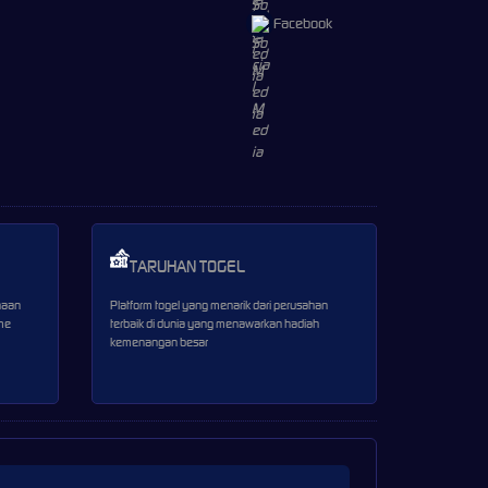
Facebook
TARUHAN TOGEL
haan
Platform togel yang menarik dari perusahan
ame
terbaik di dunia yang menawarkan hadiah
kemenangan besar