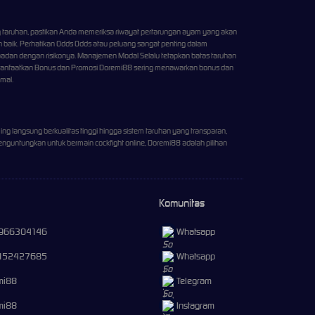
 taruhan, pastikan Anda memeriksa riwayat pertarungan ayam yang akan
 baik. Perhatikan Odds Odds atau peluang sangat penting dalam
padan dengan risikonya. Manajemen Modal Selalu tetapkan batas taruhan
. Manfaatkan Bonus dan Promosi Doremi88 sering menawarkan bonus dan
mal.
g langsung berkualitas tinggi hingga sistem taruhan yang transparan,
nguntungkan untuk bermain cockfight online, Doremi88 adalah pilihan
Komunitas
966304146
Whatsapp
152427685
Whatsapp
mi88
Telegram
mi88
Instagram