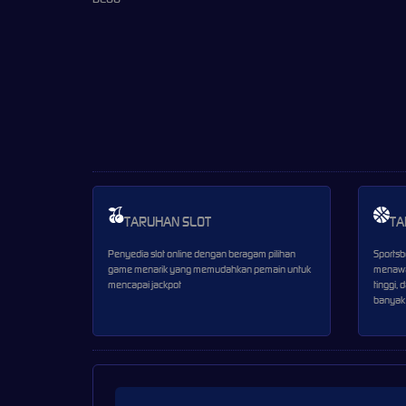
TARUHAN SLOT
TA
Penyedia slot online dengan beragam pilihan
Sportsb
game menarik yang memudahkan pemain untuk
menawar
mencapai jackpot
tinggi,
banyak 