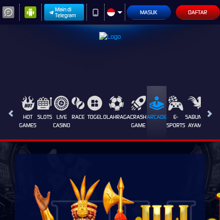
Main di
MASUK
DAFTAR
Telegram
HOT
SLOTS
LIVE
RACE
TOGEL
OLAHRAGA
CRASH
ARCADE
E-
SABUNG
PROM
GAMES
CASINO
GAME
SPORTS
AYAM