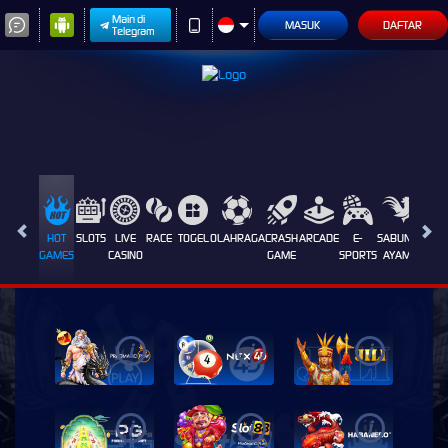
Main di
MASUK
DAFTAR
Telegram
HOT
SLOTS
LIVE
RACE
TOGEL
OLAHRAGA
CRASH
ARCADE
E-
SABUNG
PROM
GAMES
CASINO
GAME
SPORTS
AYAM
i
i
i
i
i
i