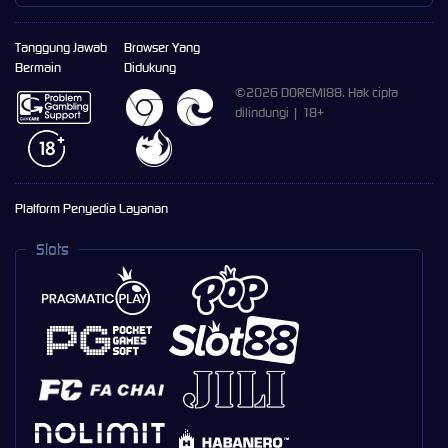
Tanggung Jawab
Browser Yang
Bermain
Didukung
©2026 DOREMI88. Hak cipta
dilindungi | 18+
Platform Penyedia Layanan
Slots