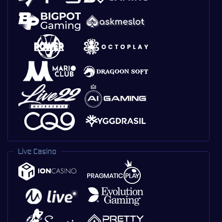
Live Casino